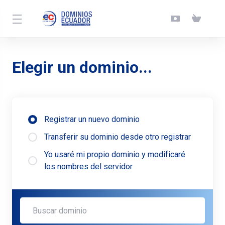
Elegir un dominio...
Registrar un nuevo dominio
Transferir su dominio desde otro registrar
Yo usaré mi propio dominio y modificaré
los nombres del servidor