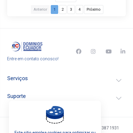
Anterior
1
2
3
4
Próximo
Entre em contato conosco!
Serviços
Suporte
Atención telefónica: (02) 4016 188 / (593) 096 387 1931
Este sitio emplea cookies para optimizar su